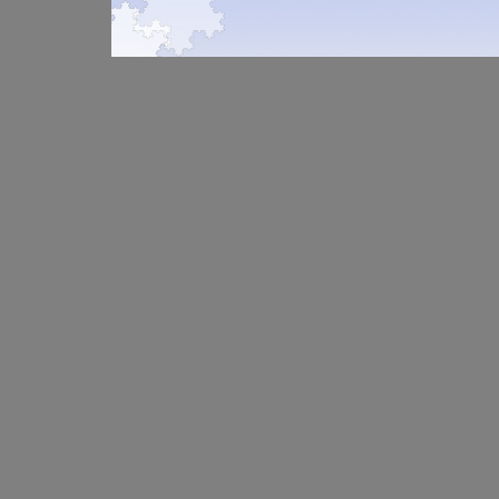
позволи
разнаъй
уроки, 
ускорить
оптимиз
процесс
каждом 
содержа
для реше
классе, 
задачи 
самосто
проверо
на урока
для устн
самосто
контрол
бймъи о
всем за
Пособие
учителя
математ
работаю
классах,
учащимс
самосто
работы 
Владими
Семен З