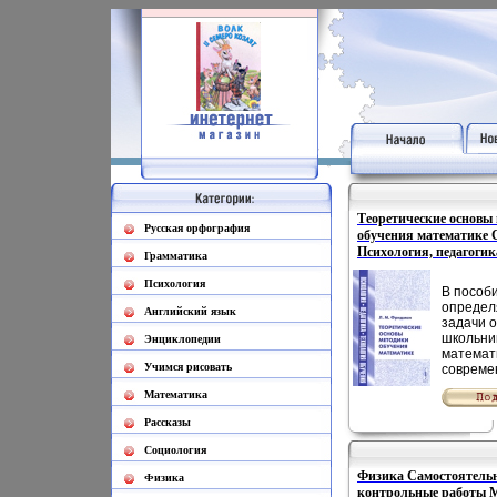
Теоретические основы
Русская орфография
обучения математике 
Психология, педагогик
Грамматика
обучения инфо 4236l.
Психология
В пособ
определ
Английский язык
задачи 
школьни
Энциклопедии
математ
Учимся рисовать
совреме
средней
Математика
выделяю
принцип
Рассказы
структу
школьно
Социология
математ
Физика Самостоятель
основе 
Физика
контрольные работы 
авторск