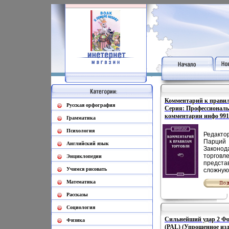
Комментарий к правил
Русская орфография
Серия: Профессионал
комментарии инфо 991
Грамматика
Психология
Редактор
Парций
Английский язык
Законод
торговле
Энциклопедии
предста
Учимся рисовать
сложную
нормати
Математика
правовых
охваты
Рассказы
самые р
вопросы
Социология
юридиче
Сильнейший удар 2 Ф
сфере т
Физика
(PAL) (Упрощенное изда
усаъмшн