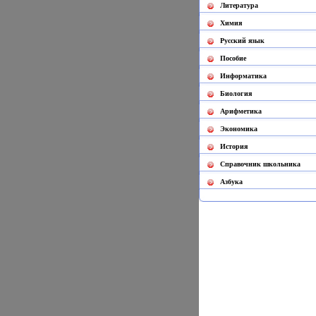
Литература
Химия
Русский язык
Пособие
Информатика
Биология
Арифметика
Экономика
История
Cправочник школьника
Азбука