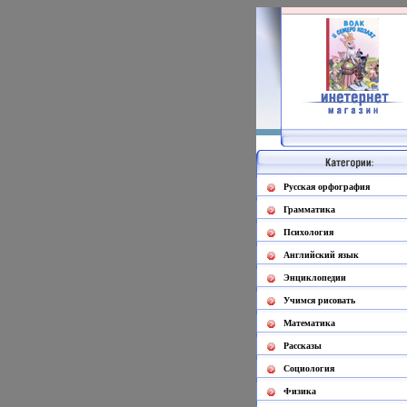
Русская орфография
Грамматика
Психология
Английский язык
Энциклопедии
Учимся рисовать
Математика
Рассказы
Социология
Физика