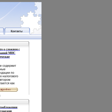
то о сложном с
азаний МНС
ические
галтера и
83n.
е содержит
бные
ндации по
ю налогового
Автором
гаются как
ы совмещения
ров
ерского и
ого учета, так
птимальная
ура
огообложения
иалы
бумагами
овлаъкмяены с