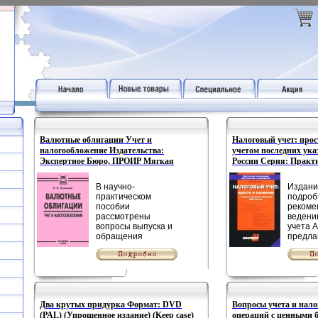
Валютные облигации Учет и
Налоговый учет: прос
налогообложение Издательства:
учетом последних ук
Экспертное Бюро, ПРОИР Мягкая
России Серия: Практ
обложка, 144 стр ISBN 5-7990-0126-5
рекомендации для бух
Тираж: 3000 экз Формат: 84x104/32
руководителя инфо 89
В научно-
Издани
(~220x240 мм) инфо 8982n.
практическом
подро
пособии
рекоме
рассмотрены
ведени
вопросы выпуска и
учета 
обращения
предла
облигаций
способ
внутреннего
регист
государственного
бухгалт
валютного
налогов
облигационного
и их о
займа, а также
структ
Два крутых придурка Формат: DVD
Вопросы учета и нал
показаны
Матер
(PAL) (Упрощенное издание) (Keep case)
операций с ценными 
организация учета и
подгот