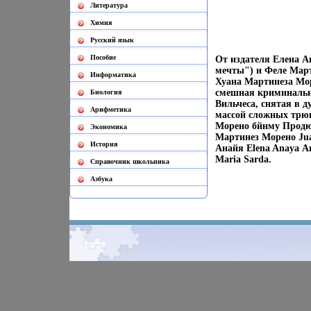
Литература
Химия
Русский язык
Пособие
От издателя Елена А
мечты") и Феле Март
Информатика
Хуана Мартинеза Мо
смешная криминальна
Биология
Вильчеса, снятая в д
Арифметика
массой сложных трю
Морено бйнму Продю
Экономика
Мартинез Морено Jua
История
Анайя Elena Anaya А
Maria Sarda.
Cправочник школьника
Азбука