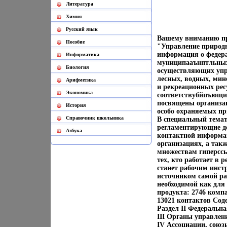
Литература
Химия
Русский язык
Вашему вниманию пр
Пособие
"Управление природн
информация о федер
Информатика
муниципааънптльных 
Биология
осуществляющих упра
лесных, водных, мин
Арифметика
и рекреационных рес
Экономика
соответствубйпъющи
посвящены организа
История
особо охраняемых п
Cправочник школьника
В специальный темат
регламентирующие д
Азбука
контактной информац
организациях, а так
множествам гиперсс
тех, кто работает в
станет рабочим инст
источником самой ра
необходимой как для
продукта: 2746 комп
13021 контактов Сод
Раздел II Федеральн
III Органы управлен
IV Ассоциации, союз