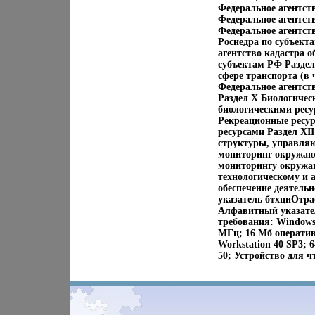
Федеральное агентств
Федеральное агентст
Федеральное агентст
Роснедра по субъект
агентство кадастра 
субъектам РФ Раздел
сфере транспорта (в
Федеральное агентст
Раздел X Биологичес
биологическими ресу
Рекреационные ресу
ресурсами Раздел XI
структуры, управляю
мониторинг окружаю
мониторингу окружаю
технологическому и 
обеспечение деятель
указатель бтхциОтра
Алфавитный указате
требования: Windows 
МГц; 16 Мб оператив
Workstation 40 SP3; 
50; Устройство для 