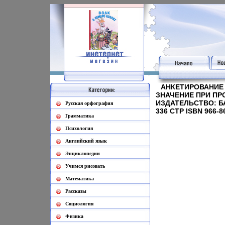
АНКЕТИРОВАНИЕ 
ЗНАЧЕНИЕ ПРИ П
ИЗДАТЕЛЬСТВО: БА
Русская орфография
336 СТР ISBN 966-8
Грамматика
Психология
Английский язык
Энциклопедии
Учимся рисовать
Математика
Рассказы
Социология
Физика