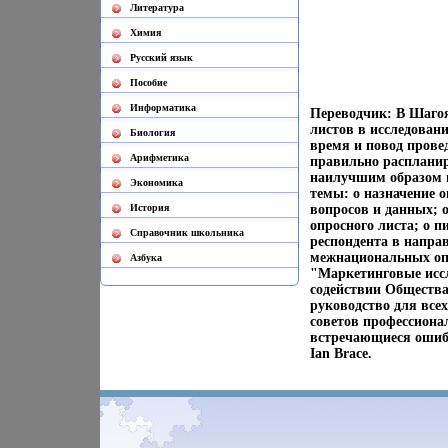
Литература
Химия
Русский язык
Пособие
Информатика
Переводчик: В Шагоя
листов в исследован
Биология
время и повод прове
Арифметика
правильно распланир
наилучшим образом п
Экономика
темы: o назначение 
История
вопросов и данных; o
опросного листа; o п
Cправочник школьника
респондента в напра
межнациональных опр
Азбука
"Маркетинговые иссл
содействии Общества
руководство для все
советов профессиона
встречающиеся ошиб
Ian Brace.