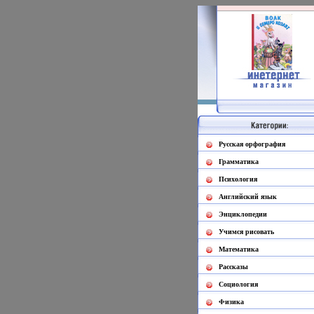
Русская орфография
Грамматика
Психология
Английский язык
Энциклопедии
Учимся рисовать
Математика
Рассказы
Социология
Физика