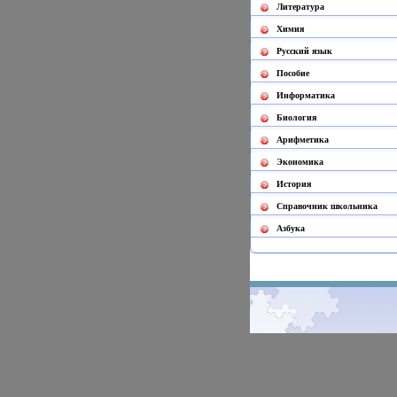
Литература
Химия
Русский язык
Пособие
Информатика
Биология
Арифметика
Экономика
История
Cправочник школьника
Азбука