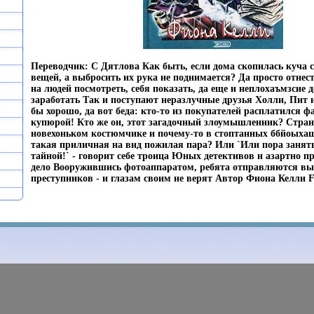
Переводчик: С Дятлова Как быть, если дома скопилась куча
вещей, а выбросить их рука не поднимается? Да просто отнес
на людей посмотреть, себя показать, да еще и неплохаъмзсие 
заработать Так и поступают неразлучные друзья Холли, Пит 
бы хорошо, да вот беда: кто-то из покупателей расплатился 
купюрой! Кто же он, этот загадочный злоумышленник? Стра
новехоньком костюмчике и почему-то в стоптанных ббйоых
такая приличная на вид пожилая пара? Или `Или пора занят
тайной!` - говорит себе троица Юных детективов и азартно п
дело Вооружившись фотоаппаратом, ребята отправляются в
преступников - и глазам своим не верят Автор Фиона Келли Fi