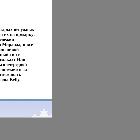
 старых ненужных
ти их на ярмарку:
денежки
и Миранда, и все
фальшивой
нный тип в
ашмаках? Или
ься очередной
ринимается за
ыслеживать
ona Kelly.