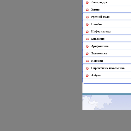
Литература
Химия
Русский язык
Пособие
Информатика
Биология
Арифметика
Экономика
История
Cправочник школьника
Азбука