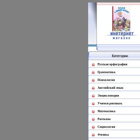
Русская орфография
Грамматика
Психология
Английский язык
Энциклопедии
Учимся рисовать
Математика
Рассказы
Социология
Физика