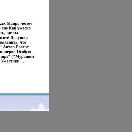
 как Майра летом
о сне Как ужасно
ь, где ты
пасней Девушка
выяснить, что
й! Автор Роберт
риллеров Особую
bumps" ("Мурашки
"Ужастики" .