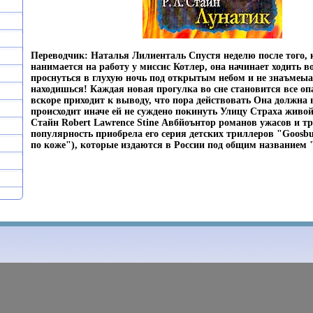
Переводчик: Наталья Лилиенталь Спустя неделю после того,
нанимается на работу у миссис Котлер, она начинает ходить в
проснуться в глухую ночь под открытым небом и не знаъмеыат
находишься! Каждая новая прогулка во сне становится все о
вскоре приходит к выводу, что пора действовать Она должна 
происходит иначе ей не суждено покинуть Улицу Страха живо
Стайн Robert Lawrence Stine Авбйоънтор романов ужасов и т
популярность приобрела его серия детских триллеров "Goos
по коже"), которые издаются в России под общим названием 