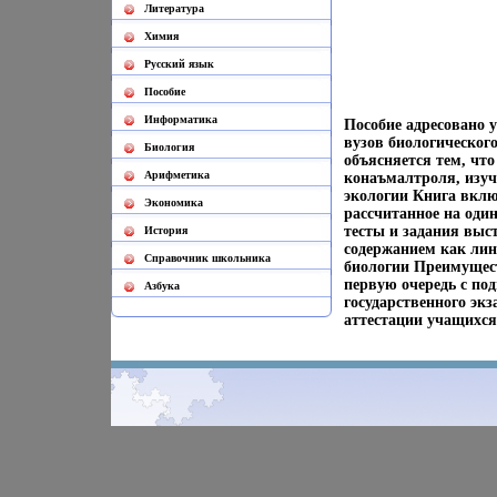
Литература
Химия
Русский язык
Пособие
Информатика
Пособие адресовано 
вузов биологическог
Биология
объясняется тем, чт
Арифметика
конаъмалтроля, изуч
экологии Книга вклю
Экономика
рассчитанное на один
тесты и задания выс
История
содержанием как лин
Cправочник школьника
биологии Преимущест
первую очередь с по
Азбука
государственного эк
аттестации учащихся