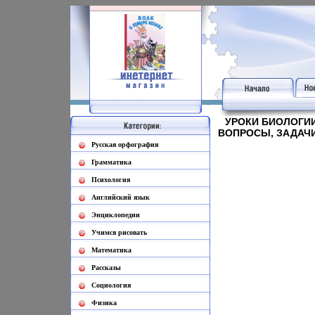
УРОКИ БИОЛОГИИ
ВОПРОСЫ, ЗАДАЧИ
Русская орфография
Грамматика
Психология
Английский язык
Энциклопедии
Учимся рисовать
Математика
Рассказы
Социология
Физика