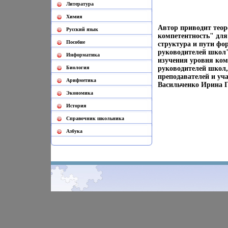
Литература
Химия
Автор приводит теор
Русский язык
компетентность" для
Пособие
структура и пути фо
руководителей школ"
Информатика
изучения уровня ко
Биология
руководителей школ,
преподавателей и уч
Арифметика
Васильченко Ирина 
Экономика
История
Cправочник школьника
Азбука