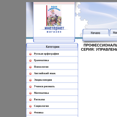
ПРОФЕССИОНАЛЬ
СЕРИЯ: УПРАВЛЕН
Русская орфография
Грамматика
Психология
Английский язык
Энциклопедии
Учимся рисовать
Математика
Рассказы
Социология
Физика