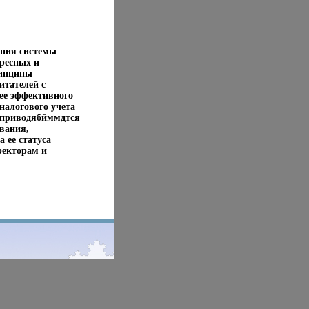
ения системы
ересных и
ринципы
итателей с
ее эффективного
налогового учета
и приводябйммдтся
вания,
 ее статуса
ректорам и