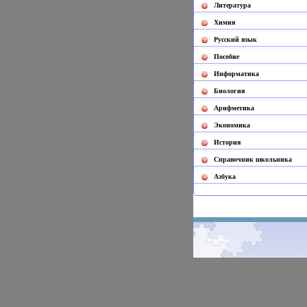
Литература
Химия
Русский язык
Пособие
Информатика
Биология
Арифметика
Экономика
История
Cправочник школьника
Азбука