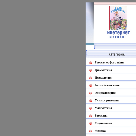
Русская орфография
Грамматика
Психология
Английский язык
Энциклопедии
Учимся рисовать
Математика
Рассказы
Социология
Физика