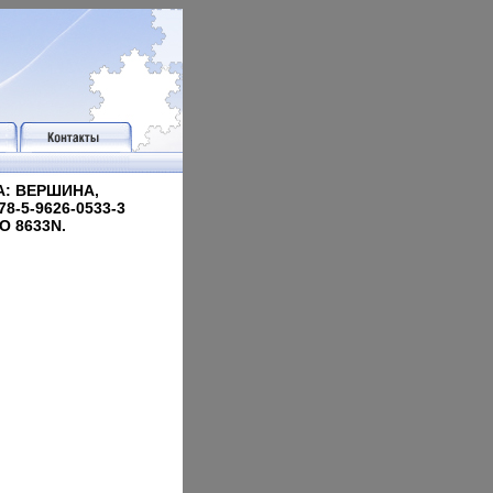
: ВЕРШИНА,
8-5-9626-0533-3
О 8633N.