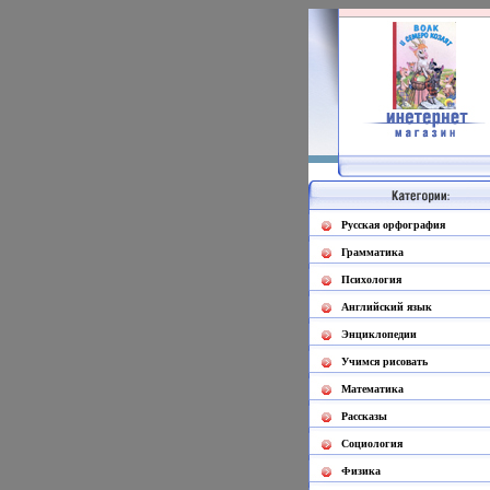
Русская орфография
Грамматика
Психология
Английский язык
Энциклопедии
Учимся рисовать
Математика
Рассказы
Социология
Физика