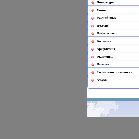
Литература
Химия
Русский язык
Пособие
Информатика
Биология
Арифметика
Экономика
История
Cправочник школьника
Азбука