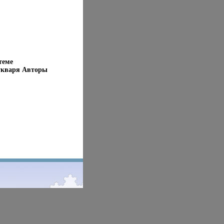
теме
укваря Авторы