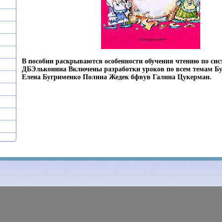
В пособии раскрываются особенности обучения чтению по сис
ДБЭльконина Включены разработки уроков по всем темам Б
Елена Бугрименко Полина Жедек бфвув Галина Цукерман.