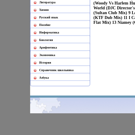
Литература
(Woody Vs Harlem Hu
World (DJC Director's
Химия
(Sultan Club Mix) 9 L
(KTF Dub Mix) 11 I C
Русский язык
Flat Mix) 13 Niamey (
Пособие
Информатика
Биология
Арифметика
Экономика
История
Cправочник школьника
Азбука