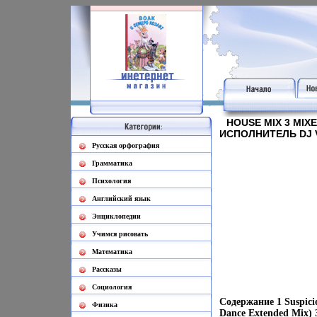
HOUSE MIX 3 MIXE
ИСПОЛНИТЕЛЬ DJ V
Русская орфография
Грамматика
Психология
Английский язык
Энциклопедии
Учимся рисовать
Математика
Рассказы
Социология
Содержание 1 Suspicio
Физика
Dance Extended Mix) 