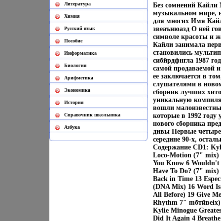
Литература
Без сомнений Кайли 
музыкальном мире, 
Химия
для многих Имя Кай
звеаънюазд О ней гов
Русский язык
символе красоты и ж
Пособие
Кайли занимала перв
становились мультип
Информатика
сибйрдфнгла 1987 год
Биология
самой продаваемой 
ее заключается в том
Арифметика
слушателями в ново
Экономика
сборник лучших хитов
уникальную компиля
История
вошли малоизвестны
Cправочник школьника
которые в 1992 году 
нового сборника пре
Азбука
дивы Первые четыре 
середине 90-х, оста
Содержание CD1: Kylie
Loco-Motion (7" mix) 
You Know 6 Wouldn't 
Have To Do? (7" mix) 
Back in Time 13 Espec
(DNA Mix) 16 Word Is
All Before) 19 Give Me
Rhythm 7" mбтйвеix) 
Kylie Minogue Greatest
Did It Again 4 Breath