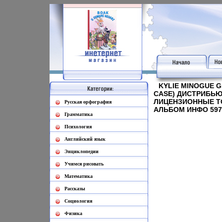
KYLIE MINOGUE GR
CASE) ДИСТРИБЬЮ
ЛИЦЕНЗИОННЫЕ ТО
Русская орфография
АЛЬБОМ ИНФО 597
Грамматика
Психология
Английский язык
Энциклопедии
Учимся рисовать
Математика
Рассказы
Социология
Физика