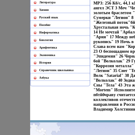
Литература
МР3: 256 Кб/с, 44,1
ангел ЭСТ 3 Меч "Ч
Химия
золотым браслетом "
Сумерки "Легион" 8 
Русский язык
"Железный поток"бйр
Пособие
Хрустальная ночь "К
14 He мечтай "Арбал
Информатика
"Ария" 17 Между неб
Биология
рукопись" 19 Ночь в
Слава всем нам "Ко
Арифметика
23 О беспощадном в
Экономика
"Эпидемия" 26 Черн
бой "Волколак" 29 Г
История
"Коррозия металла" 
Cправочник школьника
"Легион" 35 Снег "T
Волк "Satarial" 38 Д
Азбука
"Волколак" 40 Зоди
Сны "Тела" 43 Эта ж
"Mortem" Исполнител
пбтйбчраву считаетс
коллективов отечеств
направления в Росси
Владимир Холстинин