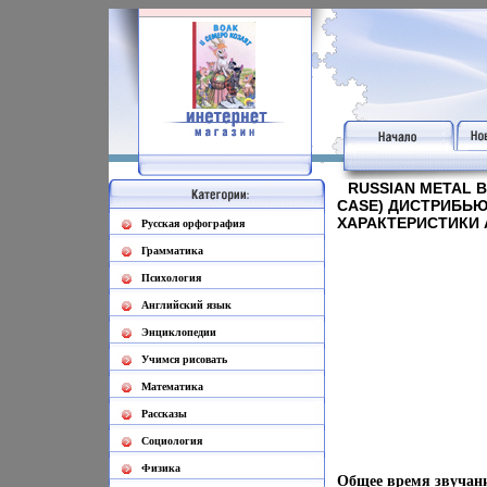
RUSSIAN METAL B
CASE) ДИСТРИБЬ
ХАРАКТЕРИСТИКИ 
Русская орфография
Грамматика
Психология
Английский язык
Энциклопедии
Учимся рисовать
Математика
Рассказы
Социология
Физика
Общее время звучани