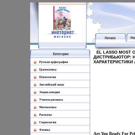
EL LASSO MOST O
ДИСТРИБЬЮТОР: 
ХАРАКТЕРИСТИКИ 
Русская орфография
Грамматика
Психология
Английский язык
Энциклопедии
Учимся рисовать
Математика
Рассказы
Социология
Физика
Are You Ready For Pr