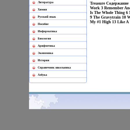
Литература
Treasure Содержание 1
Work 3 Remember And 
Химия
Is The Whole Thing 6 
Русский язык
9 The Gravytrain 10 W
My #1 High 13 Like A 
Пособие
Информатика
Биология
Арифметика
Экономика
История
Cправочник школьника
Азбука