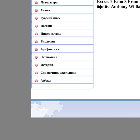
Extras 2 Echo 3 From
Литература
бфвйч Anthony Willi
Химия
Русский язык
Пособие
Информатика
Биология
Арифметика
Экономика
История
Cправочник школьника
Азбука