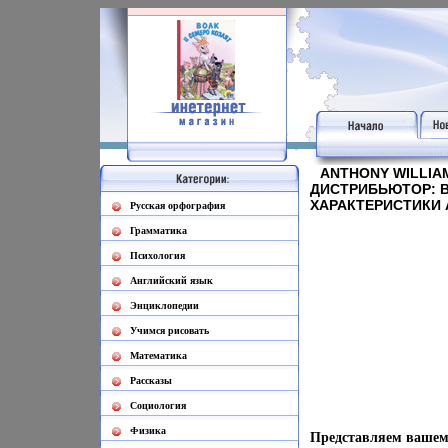
ANTHONY WILLIAM
ДИСТРИБЬЮТОР: 
ХАРАКТЕРИСТИКИ 
Русская орфография
Грамматика
Психология
Английский язык
Энциклопедии
Учимся рисовать
Математика
Рассказы
Социология
Физика
Представляем вашем