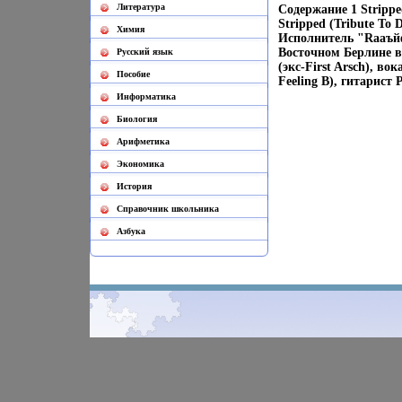
Литература
Содержание 1 Stripped
Stripped (Tribute To 
Химия
Исполнитель "Raаъй
Восточном Берлине в
Русский язык
(экс-First Arsch), в
Пособие
Feeling B), гитарист
Информатика
Биология
Арифметика
Экономика
История
Cправочник школьника
Азбука