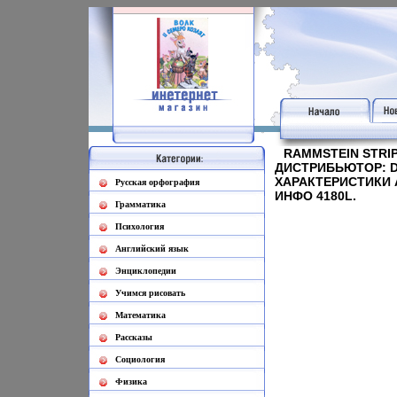
RAMMSTEIN STRIP
ДИСТРИБЬЮТОР: 
ХАРАКТЕРИСТИКИ 
Русская орфография
ИНФО 4180L.
Грамматика
Психология
Английский язык
Энциклопедии
Учимся рисовать
Математика
Рассказы
Социология
Физика