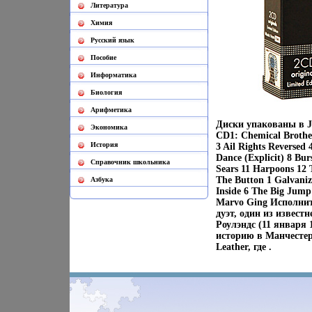
Литература
Химия
Русский язык
Пособие
Информатика
Биология
Арифметика
Диски упакованы в J
Экономика
CD1: Chemical Brothe
История
3 Ail Rights Reversed
Dance (Explicit) 8 Bu
Cправочник школьника
Sears 11 Harpoons 12 
The Button 1 Galvani
Азбука
Inside 6 The Big Jump
Marvo Ging Исполнит
дуэт, один из извес
Роулэндс (11 января 
историю в Манчестер
Leather, где .