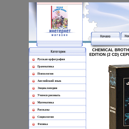
CHEMICAL BROTHE
EDITION (2 CD) СЕ
Русская орфография
Грамматика
Психология
Английский язык
Энциклопедии
Учимся рисовать
Математика
Рассказы
Социология
Физика