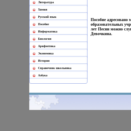
Литература
Химия
Русский язык
Пособие адресовано
образовательных учр
Пособие
лет Песни можно слу
Информатика
Девочкина.
Биология
Арифметика
Экономика
История
Cправочник школьника
Азбука