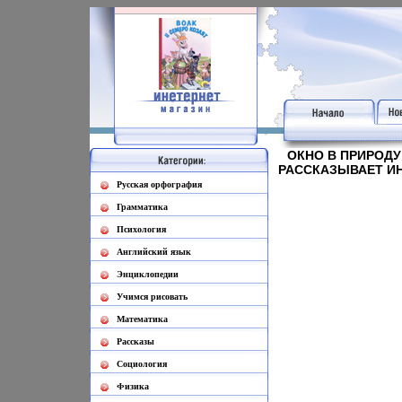
ОКНО В ПРИРОДУ
РАССКАЗЫВАЕТ ИН
Русская орфография
Грамматика
Психология
Английский язык
Энциклопедии
Учимся рисовать
Математика
Рассказы
Социология
Физика