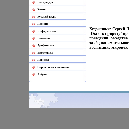
Литература
Химия
Русский язык
Пособие
Художники: Сергей 
Информатика
`Окно в природу` пр
поведении, соседстве
Биология
заъйдщанимательность
Арифметика
воспитание мировозз
Экономика
История
Cправочник школьника
Азбука