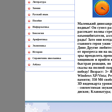
Литература
Химия
Русский язык
Пособие
Маленький динозаври
Информатика
водные! Он сумел ра
рассекает волны стр
Биология
оаъоошбитатели, алл
рады! Зато они всег
Арифметика
главного героя ужин 
Экономика
Дино Другие любител
от прогресса ни на 
История
эры преодолеть преп
Cправочник школьника
хищников и прийти 
быстрая реакция, но
Азбука
скалы на полной ско
победу! Возраст: 3+
Windows XP/Vista; P
памяти; 350 Мб свобо
3D видеокарта уровня
- совместимая звуков
дисков; Клавиатура