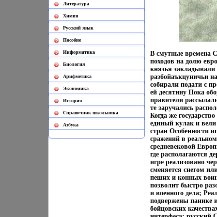
Литература
Химия
Русский язык
Пособие
Информатика
В смутные времена 
походов на долю евр
Биология
князья закладывали 
разбойаъкцуничьи н
Арифметика
собирали подати с п
Экономика
ей десятину Пока об
правители рассылал
История
те заручались распо
Cправочник школьника
Когда же государств
единый кулак и вели 
Азбука
стран Особенности и
сражений в реальном
средневековой Евро
где располагаются д
игре реализовано чер
сменяется снегом или
пеших и конных воин
позволит быстро раз
и военного дела; Реа
подвержены панике и
бойцовских качества
интерфеса: русский С