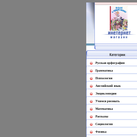
Русская орфография
Грамматика
Психология
Английский язык
Энциклопедии
Учимся рисовать
Математика
Рассказы
Социология
Физика