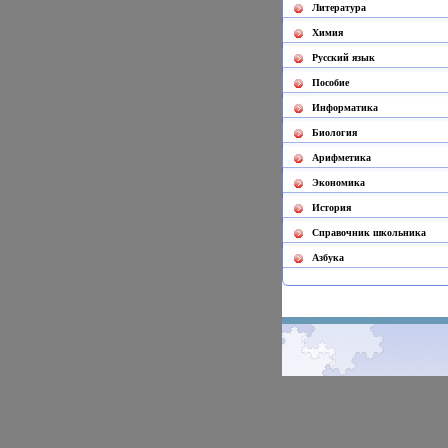
Литература
Химия
Русский язык
Пособие
Информатика
Биология
Арифметика
Экономика
История
Cправочник школьника
Азбука