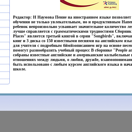
Редактор: Н Наумова Пение на иностранном языке позволяет 
обучения не только увлекательным, но и продуктивным Напе
ребенок непроизвольно усваивает значительное количество л
лучше справляется с грамматическими трудностями Сборник 
Places" является третьей книгой в серии "Songbirds", включа
книг и 3 диска со 150 известными песнями на английском язы
для учителя с подробным бймйзописанием игр на основе песе
помогут разнообразить учебный процесс В сборнике "People an
собраны известные английские и американские колыбельные п
отношениях между людьми, о любви, дружбе, взаимопониман
быть использовано с любым курсом английского языка в нача
школе.