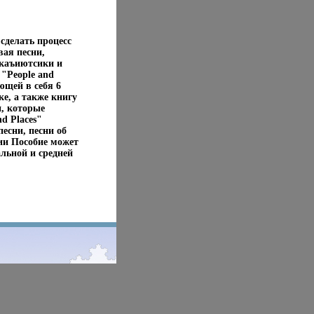
сделать процесс
вая песни,
екаъиютсики и
"People and
ющей в себя 6
ке, а также книгу
н, которые
d Places"
есни, песни об
ии Пособие может
льной и средней