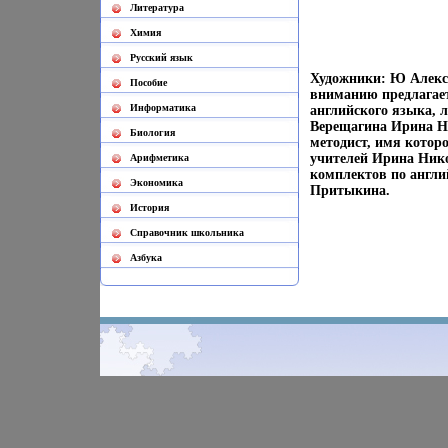
Литература
Химия
Русский язык
Художники: Ю Алекс
Пособие
вниманию предлагает
Информатика
английского языка, 
Верещагина Ирина Н
Биология
методист, имя котор
учителей Ирина Нико
Арифметика
комплектов по англ
Экономика
Притыкина.
История
Cправочник школьника
Азбука