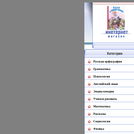
Русская орфография
Грамматика
Психология
Английский язык
Энциклопедии
Учимся рисовать
Математика
Рассказы
Социология
Физика