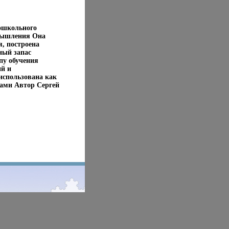
дошкольного
 мышления Она
, построена
ный запас
пу обучения
ий и
использована как
гами Автор Сергей