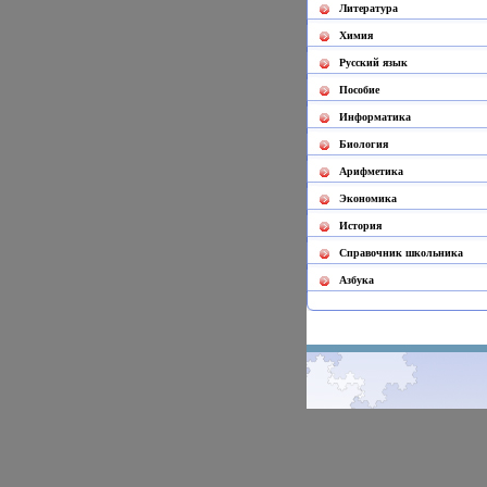
Литература
Химия
Русский язык
Пособие
Информатика
Биология
Арифметика
Экономика
История
Cправочник школьника
Азбука