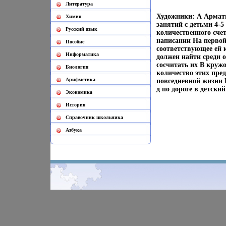
Литература
Художники: А Армат
Химия
занятий с детьми 4-
Русский язык
количественного сче
написании На первой
Пособие
соответствующее ей
Информатика
должен найти среди 
сосчитать их В кру
Биология
количество этих пре
Арифметика
повседневной жизни 
д по дороге в детски
Экономика
История
Cправочник школьника
Азбука