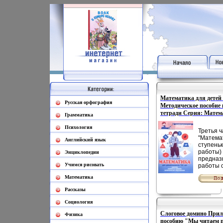
Математика для детей 5
Русская орфография
Методическое пособие 
тетради Серия: Матем
Грамматика
9248n.
Психология
Третья ч
"Матема
Английский язык
ступеньк
работы)
Энциклопедии
предназ
Учимся рисовать
работы с
лет (ста
Математика
Она вкл
методич
Рассказы
пособие
проведе
Социология
учебно-
Слоговое домино Прил
занятий
Физика
пособию "Мы читаем п
тетрадь 