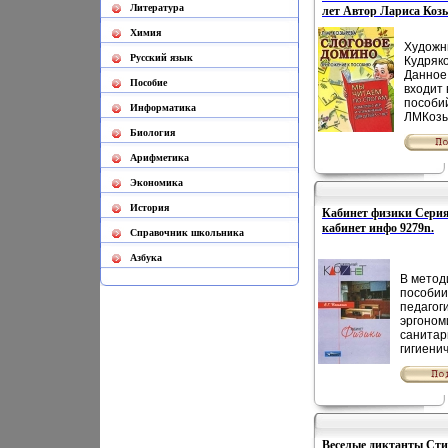
Литература
лет Автор Лариса Коз
10" для
заданий
9270n.
Химия
Рекомен
Художн
широком
Русский язык
Кудряко
специал
Данное
работаю
Пособие
входит 
дошколь
пособи
Информатика
образов
ЛМКозы
учрежде
читаем 
Биология
быть ис
Рабочи
родител
Арифметика
прилож
подготов
"Слого
школе 2-
Экономика
помогут
дополне
фоаъл
перераб
История
Кабинет физики Сери
отрабо
Автор Е
кабинет инфо 9279n.
закреп
Cправочник школьника
Колесни
слогово
двусло
Азбука
трехсл
В метод
привле
пособии
старши
педагоги
дошколь
эргоном
как к е
санитар
Пособи
гигиени
педагог
другие 
родите
предъяв
провед
кабинет
с детьм
общеобр
Автор 
учрежде
Козыре
рекомен
Веселые диктанты Ст
планиро