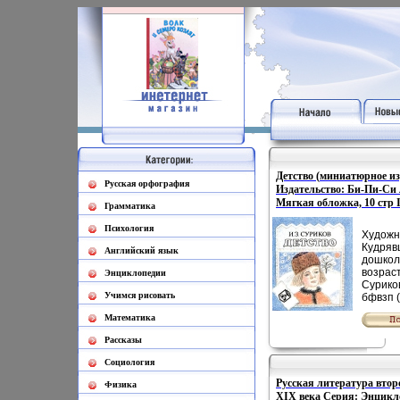
Детство (миниатюрное из
Русская орфография
Издательство: Би-Пи-Си л
Мягкая обложка, 10 стр 
Грамматика
0108-8 Тираж: 1000000 э
Психология
75x90 инфо 4201l.
Художн
Кудряв
Английский язык
дошкол
возрас
Энциклопедии
Сурико
Учимся рисовать
бфвзп 
издание
Математика
Рассказы
Социология
Русская литература вто
Физика
XIX века Серия: Энцикл