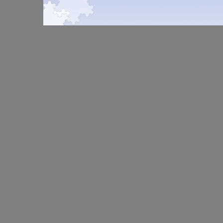
особеннос
уровне За
Освещены
приводятс
педагогаъ
несколбй
задачи ра
вариантах,
обучения
даны отве
информат
наиболее
Изложены
задания 
дидактиче
решениям
аспекты ш
того, в по
информати
представ
основе мн
методика
практики р
проведени
школе Для
выполнен
начальной
заданий, 
методисто
оценивани
Юрий Перв
организац
коррекцио
работы
Рекоменду
использов
уроке и на
внеклассн
занятиях 
Ольга Зах