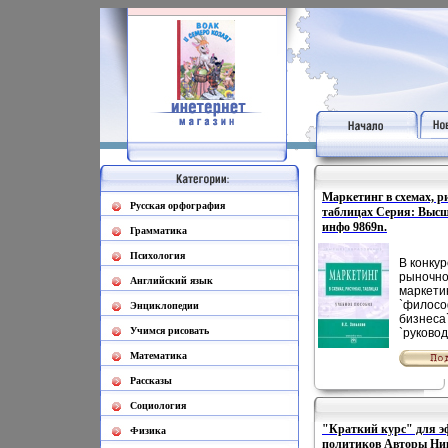
Маркетинг в схемах, р
Русская орфография
таблицах Серия: Высш
инфо 9869n.
Грамматика
Психология
В конку
рыночно
Английский язык
маркетин
`филос
Энциклопедии
бизнеса`
Учимся рисовать
`руковод
действи
Математика
станови
непрем
Рассказы
условие
хозяйст
Социология
деятель
"Краткий курс" для 
российс
Физика
политиков Авторы Ни
предпри